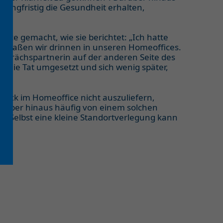
langfristig die Gesundheit erhalten,
ice gemacht, wie sie berichtet: „Ich hatte
ide saßen wir drinnen in unseren Homeoffices.
esprächspartnerin auf der anderen Seite des
in die Tat umgesetzt und sich wenig später,
Druck im Homeoffice nicht auszuliefern,
arüber hinaus häufig von einem solchen
st. Selbst eine kleine Standortverlegung kann