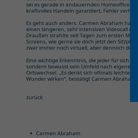
sei es gerade in andauernden Homeoffice-Zeit
kraftvolles Handeln garantiert, Fehler verhind
Es geht auch anders. Carmen Abraham hat erst
einen längeren, sehr intensiven Videocall mi
Draußen strahlte seit Tagen zum ersten Mal 
Screens, wie gerne sie doch jetzt den Sitzpla
zwar immer noch virtuell, aber dennoch drau
Eine wichtige Erkenntnis, die jeder für sich 
sondern bewusst sein Umfeld nach eigenen Be
Ortswechsel. „Es denkt sich oftmals leichter 
Wunder wirken“, bestätigt Carmen Abraham 
zurück
Carmen Abraham