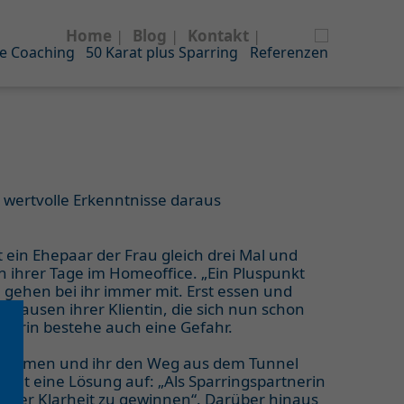
Home
Blog
Kontakt
e Coaching
50 Karat plus Sparring
Referenzen
wertvolle Erkenntnisse daraus
ein Ehepaar der Frau gleich drei Mal und
n ihrer Tage im Homeoffice. „Ein Pluspunkt
n gehen bei ihr immer mit. Erst essen und
Pausen ihrer Klientin, die sich nun schon
 darin bestehe auch eine Gefahr.
d nehmen und ihr den Weg aus dem Tunnel
zeigt eine Lösung auf: „Als Sparringspartnerin
wieder Klarheit zu gewinnen“. Darüber hinaus