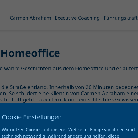
Carmen Abraham
Executive Coaching
Führungskräft
 Homeoffice
 wahre Geschichten aus dem Homeoffice und erläutert 
 die Straße entlang. Innerhalb von 20 Minuten begegnet 
hen. So schildert eine Klientin von Carmen Abraham eine
frische Luft geht – aber Druck und ein schlechtes Gewisse
reudlose Bewegung“, so beschreibt Carmen Abraham die 
 Tage laufen bei der Alleinstehenden gleich ab und genau
Cookie Einstellungen
n – und schon gar nicht auf ihrer Ebene – an die Han
Wir nutzen Cookies auf unserer Webseite. Einige von ihnen sind
wortlich“, erläutert Carmen Abraham die Ausgangslage und 
likopter-Perspektive, den Teufelskreis zu verlassen und 
technisch notwendig, während andere uns helfen, diese