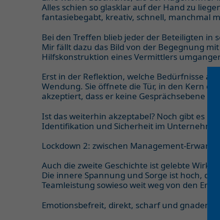
Alles schien so glasklar auf der Hand zu liege
fantasiebegabt, kreativ, schnell, manchmal m
Bei den Treffen blieb jeder der Beteiligten 
Mir fällt dazu das Bild von der Begegnung mit
Hilfskonstruktion eines Vermittlers umgange
Erst in der Reflektion, welche Bedürfnisse au
Wendung. Sie öffnete die Tür, in den Kern di
akzeptiert, dass er keine Gesprächsebene mit
Ist das weiterhin akzeptabel? Noch gibt es k
Identifikation und Sicherheit im Unternehm
Lockdown 2: zwischen Management-Erwartun
Auch die zweite Geschichte ist gelebte Wirklic
Die innere Spannung und Sorge ist hoch, dass
Teamleistung sowieso weit weg von den Erwar
Emotionsbefreit, direkt, scharf und gnadenlo