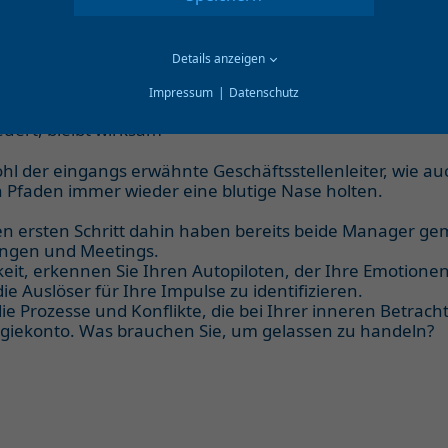
erden müssen, verengt sich der Blick, und die Führungsk
it ihren Teamleitern. Die Kommunikation wird hart, direk
im Mittelpunkt, Emotionen gehören nicht an den Tisch. 
Details anzeigen
nnung finden und der Vorstand den Hinweis gibt: „Mach
Impressum
Datenschutz
euert, bleibt wirksam
l der eingangs erwähnte Geschäftsstellenleiter, wie auch
n Pfaden immer wieder eine blutige Nase holten.
Den ersten Schritt dahin haben bereits beide Manager gem
ungen und Meetings.
keit, erkennen Sie Ihren Autopiloten, der Ihre Emotionen
ie Auslöser für Ihre Impulse zu identifizieren.
ie Prozesse und Konflikte, die bei Ihrer inneren Betrach
ergiekonto. Was brauchen Sie, um gelassen zu handeln?