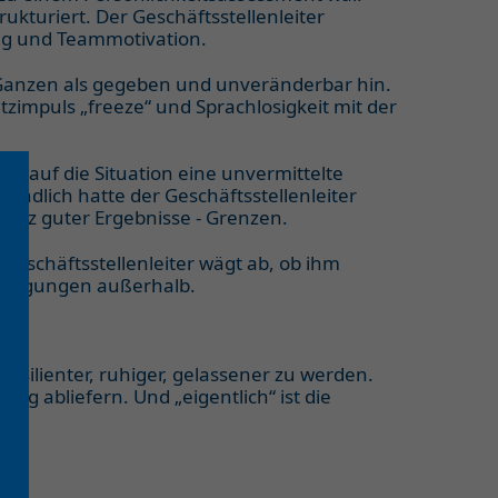
rukturiert. Der Geschäftsstellenleiter
ung und Teammotivation.
es Ganzen als gegeben und unveränderbar hin.
tzimpuls „freeze“ und Sprachlosigkeit mit der
ck auf die Situation eine unvermittelte
ändlich hatte der Geschäftsstellenleiter
rotz guter Ergebnisse - Grenzen.
Geschäftsstellenleiter wägt ab, ob ihm
edingungen außerhalb.
resilienter, ruhiger, gelassener zu werden.
g abliefern. Und „eigentlich“ ist die