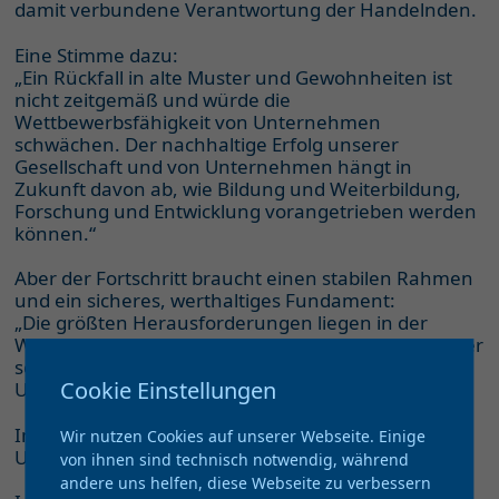
damit verbundene Verantwortung der Handelnden.
Eine Stimme dazu:
„Ein Rückfall in alte Muster und Gewohnheiten ist
nicht zeitgemäß und würde die
Wettbewerbsfähigkeit von Unternehmen
schwächen. Der nachhaltige Erfolg unserer
Gesellschaft und von Unternehmen hängt in
Zukunft davon ab, wie Bildung und Weiterbildung,
Forschung und Entwicklung vorangetrieben werden
können.“
Aber der Fortschritt braucht einen stabilen Rahmen
und ein sicheres, werthaltiges Fundament:
„Die größten Herausforderungen liegen in der
Wirtschaftsethik, in der inneren Haltung sowie in der
sozialen Verantwortung von Führungskräften und
Cookie Einstellungen
Unternehmern.“
Im Spagat zwischen Vermitteln, Navigieren,
Wir nutzen Cookies auf unserer Webseite. Einige
Umsetzen, Motivieren
von ihnen sind technisch notwendig, während
andere uns helfen, diese Webseite zu verbessern