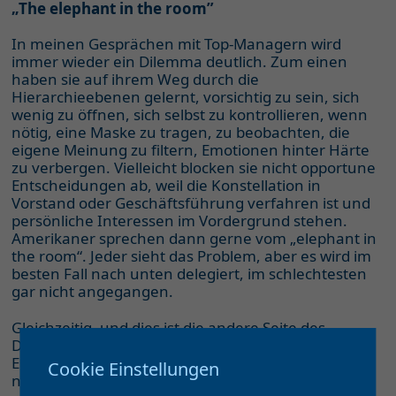
„The elephant in the room”
In meinen Gesprächen mit Top-Managern wird
immer wieder ein Dilemma deutlich. Zum einen
haben sie auf ihrem Weg durch die
Hierarchieebenen gelernt, vorsichtig zu sein, sich
wenig zu öffnen, sich selbst zu kontrollieren, wenn
nötig, eine Maske zu tragen, zu beobachten, die
eigene Meinung zu filtern, Emotionen hinter Härte
zu verbergen. Vielleicht blocken sie nicht opportune
Entscheidungen ab, weil die Konstellation in
Vorstand oder Geschäftsführung verfahren ist und
persönliche Interessen im Vordergrund stehen.
Amerikaner sprechen dann gerne vom „elephant in
the room“. Jeder sieht das Problem, aber es wird im
besten Fall nach unten delegiert, im schlechtesten
gar nicht angegangen.
Gleichzeitig, und dies ist die andere Seite des
Dilemmas, machen diese Top-Entscheider die
Erfahrung, dass vor allem kritische Informationen
Cookie Einstellungen
nur noch gefiltert bis zu ihnen vordringen – in