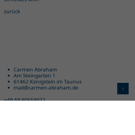
zurück
Carmen Abraham
Am Steingarten 1
61462 Königstein im Taunus
mail@carmen-abraham.de
↑
+49 69 90559072
+49 163 3886889
Impressum