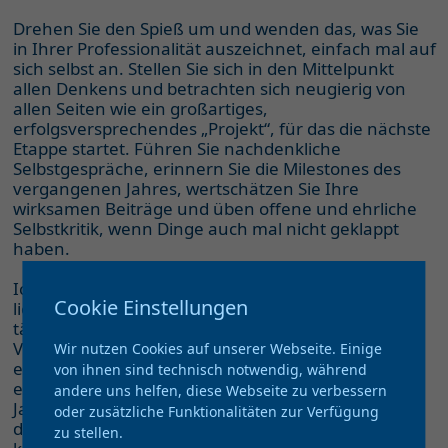
Drehen Sie den Spieß um und wenden das, was Sie
in Ihrer Professionalität auszeichnet, einfach mal auf
sich selbst an. Stellen Sie sich in den Mittelpunkt
allen Denkens und betrachten sich neugierig von
allen Seiten wie ein großartiges,
erfolgsversprechendes „Projekt“, für das die nächste
Etappe startet. Führen Sie nachdenkliche
Selbstgespräche, erinnern Sie die Milestones des
vergangenen Jahres, wertschätzen Sie Ihre
wirksamen Beiträge und üben offene und ehrliche
Selbstkritik, wenn Dinge auch mal nicht geklappt
haben.
Ich verspreche Ihnen, kostbare Tage und Stunden
Cookie Einstellungen
liegen vor Ihnen. Sie werden feststellen, dass im
täglichen Getriebe so manches schon ganz in
Vergessenheit geraten ist, was kurzfristig so wichtig
Wir nutzen Cookies auf unserer Webseite. Einige
erschien: „Wie war es doch gerade bei den
von ihnen sind technisch notwendig, während
erfolgreichen Vertragsverhandlungen im letzten
andere uns helfen, diese Webseite zu verbessern
Januar?“ – „Welche Erkenntnisse und
oder zusätzliche Funktionalitäten zur Verfügung
durchgreifenden Veränderungen hat der
zu stellen.